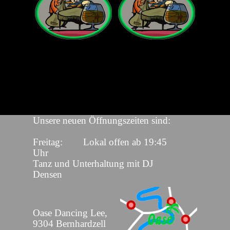
Unsere neuen Öffnungszeiten sind:
Freitag: Lokal offen ab 19:45
Uhr
Tanz und Unterhaltung mit DJ
Densen
Ab: 20:00 bis 01:00 Uhr
Oase Dancing Lee,
9304 Bernhardzell